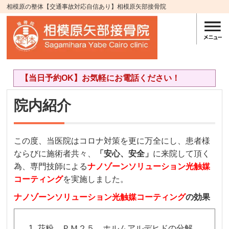
相模原の整体【交通事故対応自信あり】相模原矢部接骨院
【当日予約OK】お気軽にお電話ください！
院内紹介
この度、当医院はコロナ対策を更に万全にし、患者様
ならびに施術者共々、
「安心、安全」
に来院して頂く
為、専門技師による
ナノゾーンソリューション光触媒
コーティング
を実施しました。
ナノゾーンソリューション光触媒コーティング
の効果
花粉、ＰＭ２５、ホルムアルデヒドの分解