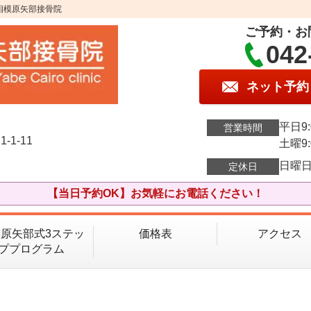
相模原矢部接骨院
ご予約・お
042
ネット予約
平日9:
営業時間
1-11
土曜9:
日曜
定休日
【当日予約OK】お気軽にお電話ください！
原矢部式3ステッ
価格表
アクセス
ププログラム