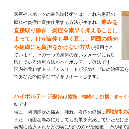
医療やスポーツの最先端技術では、これら患部の
痛みを
腫れや炎症に直接作用する方法が生まれ、
直接取り除き、炎症を素早く抑えることに
よって、けが自体も早く直し、周囲の筋肉
や組織にも負担をかけない方法
が採用され
ています。その一つで身体の深いダメージにも対
応している治療方法がハイボルテージ療法です。
国内外問わずトップアスリートが認めたプロの治療器を
であなたの健康な生活をサポートします。
ハイボルテージ療法
は
捻挫
、
肉離れ
、
打撲
、
ぎっく
効です。
即効性の
特に、初期症状の痛み、腫れ、炎症の軽減に
また、頑固な痛みに対しても効果を実感していただけま
実際に治療された方の実に9割の方が治療後、その場で