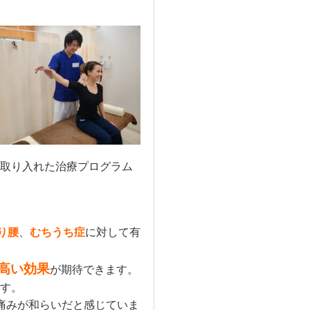
取り入れた治療プログラム
り腰
、
むちうち症
に対して有
高い効果
が期待できます。
す。
痛みが和らいだと感じていま