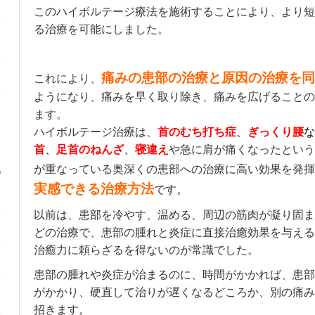
このハイボルテージ療法を施術することにより、より短
る治療を可能にしました。
痛みの患部の治療と原因の治療を同
これにより、
ようになり、痛みを早く取り除き、痛みを広げることの
ます。
ハイボルテージ治療は、
首のむち打ち症
、
ぎっくり腰
な
首
、
足首のねんざ
、
寝違え
や急に肩が痛くなったという
が重なっている奥深くの患部への治療に高い効果を発揮
実感できる治療方法
です。
以前は、患部を冷やす、温める、周辺の筋肉が凝り固ま
どの治療で、患部の腫れと炎症に直接治癒効果を与える
治癒力に頼らざるを得ないのが常識でした。
患部の腫れや炎症が治まるのに、時間がかかれば、患部
がかかり、硬直して治りが遅くなるどころか、別の痛み
招きます。