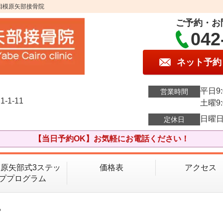
相模原矢部接骨院
ご予約・お
042
ネット予約
平日9:
営業時間
1-11
土曜9:
日曜
定休日
【当日予約OK】お気軽にお電話ください！
原矢部式3ステッ
価格表
アクセス
ププログラム
る